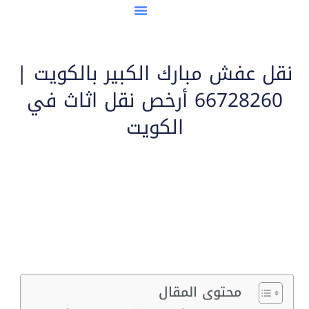
مدن نقل العفش
نقل عفش مبارك الكبير بالكويت |
66728260 أرخص نقل اثاث في
الكويت
محتوى المقال