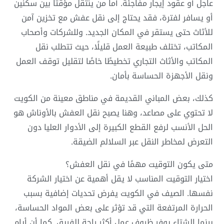
عاجل أو عقود إيجار مفاجئة. أما من ينتقل مؤقتًا بين سكنين
أو يسافر لفترة، فقد يحتاج إلى نقل عفش مع تخزين آمن
للأثاث حتى يستقر في المكان الجديد. وللشركات وأصحاب
المكاتب، تختلف طبيعة العمل قليلًا، حيث تتطلب نقل
المكاتب والأثاث التجاري تخطيطًا خاصًا لتقليل توقف العمل
ونقل الأجهزة الحساسة بأمان.
كذلك، بعض المباني القديمة في مناطق معينة من الكويت
لا تحتوي على مصاعد، وهنا يصبح نقل العفش بالأوناش هو
الحل الأنسب لرفع القطع الكبيرة إلى الأدوار العليا دون
التعرض لمخاطر النقل عبر السلالم الضيقة.
متى يكون التوقيت مهمًا في نقل العفش؟
اختيار التوقيت المناسب لا يقل أهمية عن اختيار الشركة
نفسها. الصيف في الكويت يفرض تحديات إضافية بسبب
الحرارة المرتفعة التي قد تؤثر على بعض المواد الحساسة،
بينما الشتاء يوفر ظروف عمل أكثر راحة للفريق. كما أن أيام