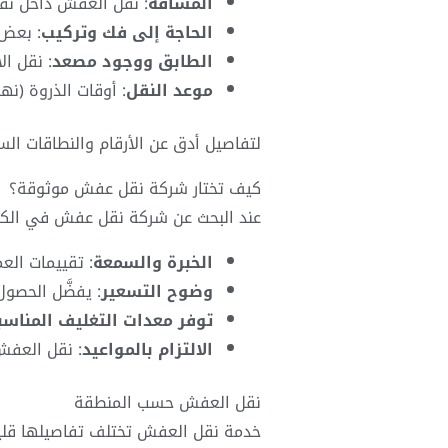
المسافة
: نقل العفش داخل نف
الحاجة إلى فك وتركيب
: بعض
الطابق ووجود مصعد
: نقل ال
موعد النقل
: أوقات الذروة (نه
لتفاصيل أدق عن الأرقام والنطاقات ال
كيف تختار شركة نقل عفش موثوقة؟
عند البحث عن شركة نقل عفش في الكوي
الخبرة والسمعة
: تقييمات ال
وضوح التسعير
: يفضَّل الحصو
توفر معدات التغليف المناسب
الالتزام بالمواعيد
: نقل العفش
نقل العفش حسب المنطقة
خدمة نقل العفش تختلف تفاصيلها قليل