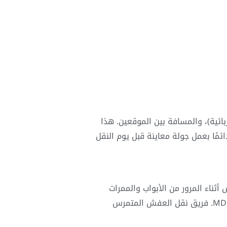
ئية)، والمسافة بين الموقعين. هذا
مًا بعمل جولة معاينة قبل يوم النقل
ثناء المرور من الأبواب والممرات
الضيقة. هذه الخطوة تحتاج مهارة، خاصة مع الأثاث الحديث المصنوع من مواد قابلة للتلف بسهولة مثل MDF. فريق نقل العفش المتمرس